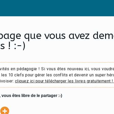
 page que vous avez de
s ! :-)
ivités en pédagogie ! Si vous êtes nouveau ici, vous voudr
 les 10 clefs pour gérer les conflits et devenir un super hér
ivoiser:
cliquez ici pour télécharger les livres gratuitement !
 vous êtes libre de le partager :-)