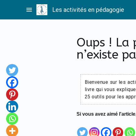
Passer
menu
Les activités en pédagogie
au
contenu
Oups ! La
n’existe pa
Bienvenue sur les act
livre qui vous explique
25 outils pour les appr
Si vous avez aimé l'article,