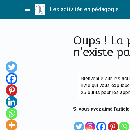
Passer
menu
Les activités en pédagogie
au
contenu
Oups ! La
n’existe pa
Bienvenue sur les act
livre qui vous explique
25 outils pour les appr
Si vous avez aimé l'article,