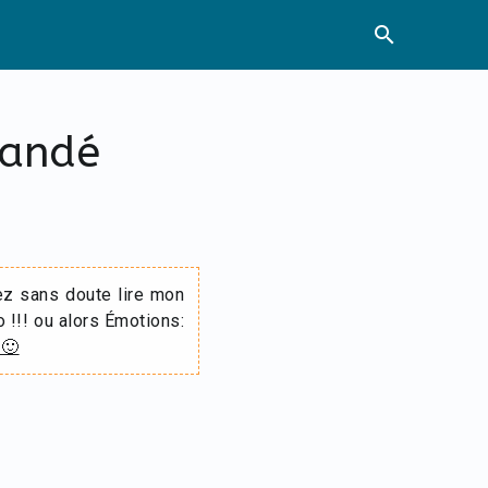
search
mandé
ez sans doute lire mon
o !!! ou alors Émotions:
 🙂