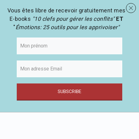
menu
Les activités en pédagogie
search
Vous êtes libre de recevoir gratuitement mes
E-books
"10 clefs pour gérer les conflits"
ET
"
Émotions: 25 outils pour les apprivoiser"
SUBSCRIBE
Passer
au
contenu