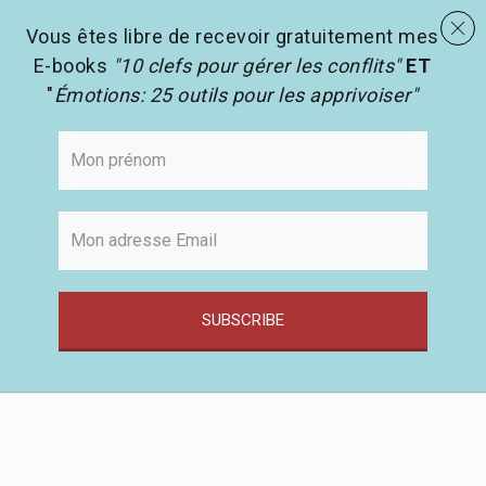
menu
Les activités en pédagogie
search
Vous êtes libre de recevoir gratuitement mes
E-books
"10 clefs pour gérer les conflits"
ET
"
Émotions: 25 outils pour les apprivoiser"
SUBSCRIBE
Passer
au
contenu