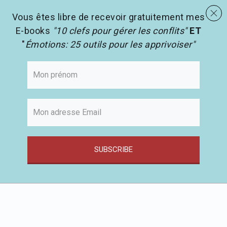
menu
Les activités en pédagogie
search
Vous êtes libre de recevoir gratuitement mes
E-books
"10 clefs pour gérer les conflits"
ET
"
Émotions: 25 outils pour les apprivoiser"
SUBSCRIBE
Passer
au
contenu