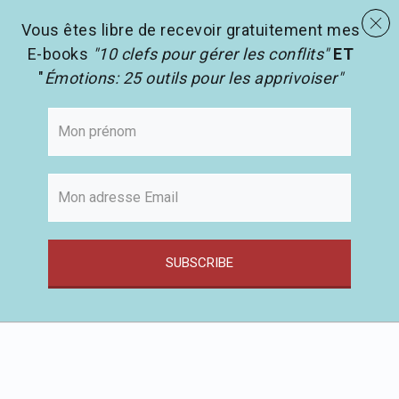
menu
Les activités en pédagogie
search
Vous êtes libre de recevoir gratuitement mes
E-books
"10 clefs pour gérer les conflits"
ET
"
Émotions: 25 outils pour les apprivoiser"
SUBSCRIBE
Passer
au
contenu