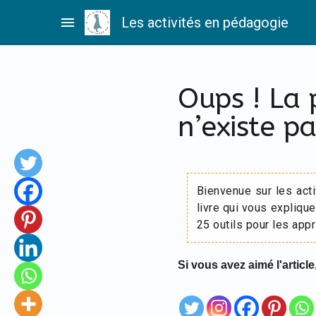
Passer
menu
Les activités en pédagogie
au
contenu
Oups ! La
n’existe pa
Bienvenue sur les act
livre qui vous explique
25 outils pour les appr
Si vous avez aimé l'article,