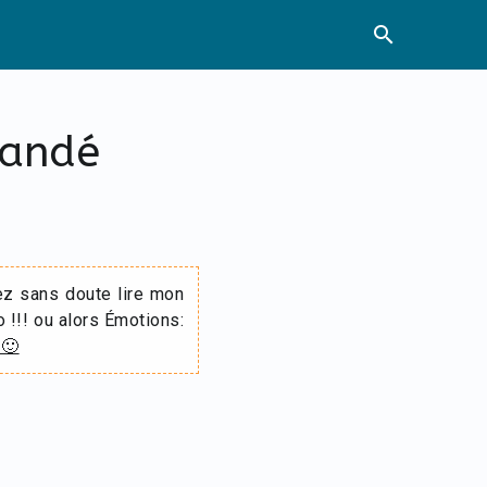
search
mandé
ez sans doute lire mon
o !!! ou alors Émotions:
 🙂