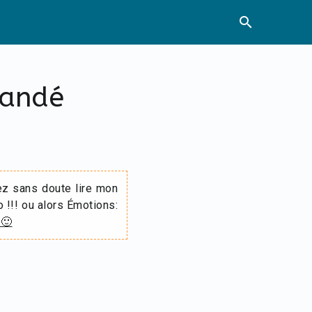
search
mandé
ez sans doute lire mon
o !!! ou alors Émotions:
 🙂