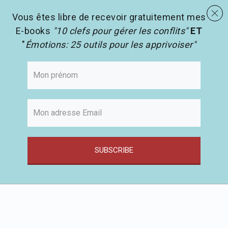
menu
Les activités en pédagogie
search
Vous êtes libre de recevoir gratuitement mes
E-books
"10 clefs pour gérer les conflits"
ET
"
Émotions: 25 outils pour les apprivoiser"
SUBSCRIBE
Passer
au
contenu