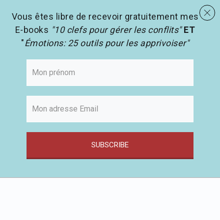
menu
Les activités en pédagogie
search
Vous êtes libre de recevoir gratuitement mes
E-books
"10 clefs pour gérer les conflits"
ET
"
Émotions: 25 outils pour les apprivoiser"
SUBSCRIBE
Passer
au
contenu