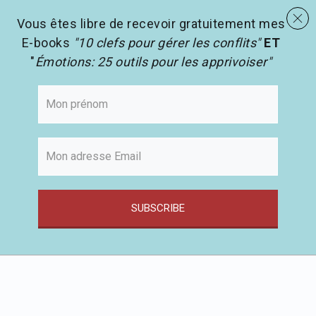
menu
Les activités en pédagogie
search
Vous êtes libre de recevoir gratuitement mes
E-books
"10 clefs pour gérer les conflits"
ET
"
Émotions: 25 outils pour les apprivoiser"
SUBSCRIBE
Passer
au
contenu