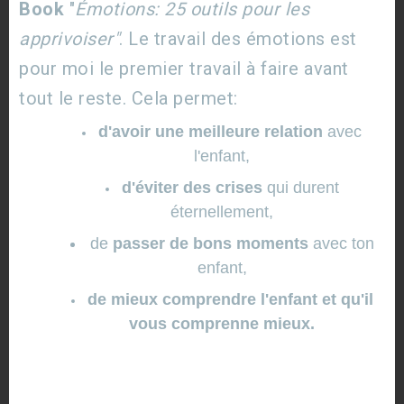
Les balades à pieds, à vélo, à cheval offrent un
Book
"
Émotions: 25 outils pour les
nuage de couleurs et d’odeurs sans oublier tous les
apprivoiser"
. Le travail des émotions est
insectes et animaux, à observer, qui travaillent dur toute
pour moi le premier travail à faire avant
la saison !
tout le reste. Cela permet:
Les semences:
d'avoir une meilleure relation
avec
l'enfant,
d'éviter des crises
qui durent
éternellement,
de
passer de bons moments
avec ton
enfant,
de mieux comprendre l'enfant et qu'il
vous comprenne mieux.