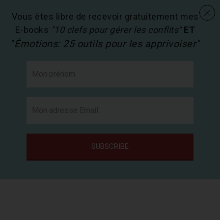
menu
Les activités en pédagogie
search
Vous êtes libre de recevoir gratuitement mes
E-books
"10 clefs pour gérer les conflits"
ET
"
Émotions: 25 outils pour les apprivoiser"
SUBSCRIBE
Passer
au
contenu