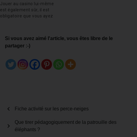
Jouer au casino lui-même
est également sûr, il est
obligatoire que vous ayez
un compte enregistré sur
la plateforme. Tous les
meilleurs sites de casino
Si vous avez aimé l'article, vous êtes libre de le
à tours gratuits Pink
partager :-)
Elephants offriront ce
type de bonus à ses
membres afin de les…
chevron_left
Fiche activité sur les perce-neiges
Que tirer pédagogiquement de la patrouille des
chevron_right
éléphants ?