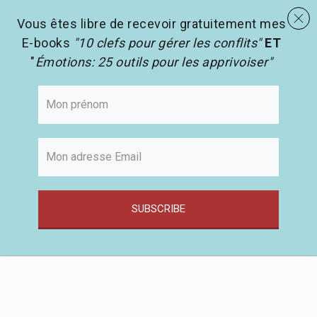
menu
Les activités en pédagogie
search
Vous êtes libre de recevoir gratuitement mes
E-books
"10 clefs pour gérer les conflits"
ET
"
Émotions: 25 outils pour les apprivoiser"
SUBSCRIBE
Passer
au
contenu