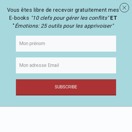
menu
Les activités en pédagogie
search
Vous êtes libre de recevoir gratuitement mes
E-books
"10 clefs pour gérer les conflits"
ET
"
Émotions: 25 outils pour les apprivoiser"
SUBSCRIBE
Passer
au
contenu