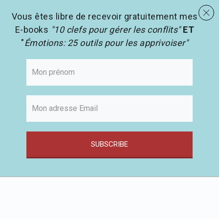
menu
Les activités en pédagogie
search
Vous êtes libre de recevoir gratuitement mes
E-books
"10 clefs pour gérer les conflits"
ET
"
Émotions: 25 outils pour les apprivoiser"
SUBSCRIBE
Passer
au
contenu