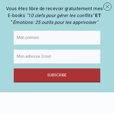
menu
Les activités en pédagogie
search
Vous êtes libre de recevoir gratuitement mes
E-books
"10 clefs pour gérer les conflits"
ET
"
Émotions: 25 outils pour les apprivoiser"
SUBSCRIBE
Passer
au
contenu