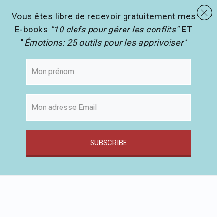
menu
Les activités en pédagogie
search
Vous êtes libre de recevoir gratuitement mes
E-books
"10 clefs pour gérer les conflits"
ET
"
Émotions: 25 outils pour les apprivoiser"
SUBSCRIBE
Passer
au
contenu