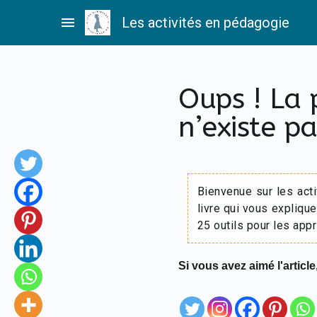
Passer
menu
Les activités en pédagogie
au
contenu
Oups ! La
n’existe pa
Bienvenue sur les act
livre qui vous explique
25 outils pour les appr
Si vous avez aimé l'article,