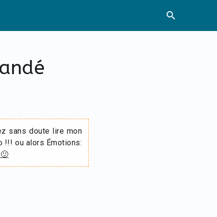
search
mandé
ez sans doute lire mon
o !!! ou alors Émotions:
 🙂