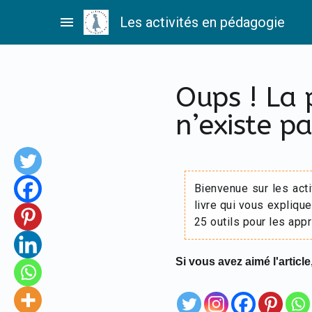
Passer
menu
Les activités en pédagogie
au
contenu
Oups ! La
n’existe pa
Bienvenue sur les act
livre qui vous explique
25 outils pour les appr
Si vous avez aimé l'article,