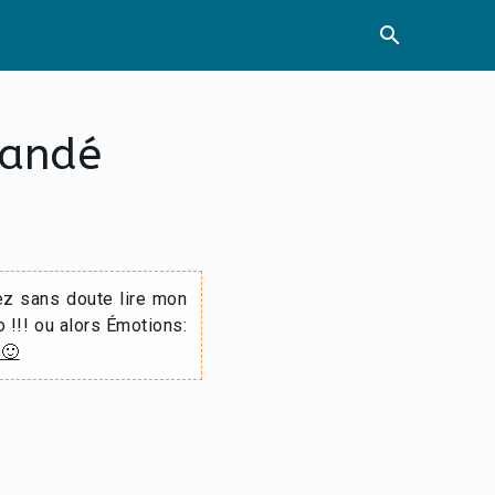
search
mandé
ez sans doute lire mon
o !!! ou alors Émotions:
 🙂