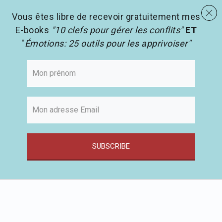
menu
Les activités en pédagogie
search
Vous êtes libre de recevoir gratuitement mes
E-books
"10 clefs pour gérer les conflits"
ET
"
Émotions: 25 outils pour les apprivoiser"
SUBSCRIBE
Passer
au
contenu