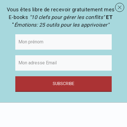
menu
Les activités en pédagogie
search
Vous êtes libre de recevoir gratuitement mes
E-books
"10 clefs pour gérer les conflits"
ET
"
Émotions: 25 outils pour les apprivoiser"
SUBSCRIBE
Passer
au
contenu