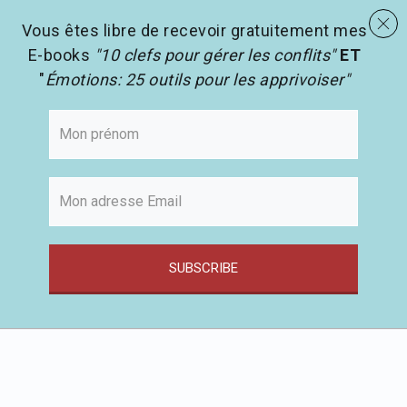
menu
Les activités en pédagogie
search
Vous êtes libre de recevoir gratuitement mes
E-books
"10 clefs pour gérer les conflits"
ET
"
Émotions: 25 outils pour les apprivoiser"
SUBSCRIBE
Passer
au
contenu