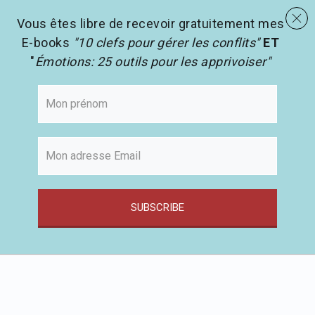
menu
Les activités en pédagogie
search
Vous êtes libre de recevoir gratuitement mes
E-books
"10 clefs pour gérer les conflits"
ET
"
Émotions: 25 outils pour les apprivoiser"
SUBSCRIBE
Passer
au
contenu