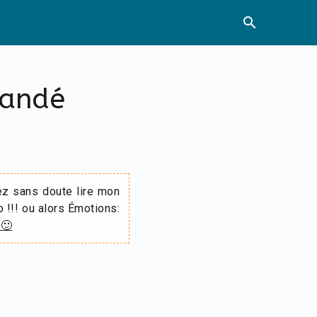
search
mandé
ez sans doute lire mon
o !!! ou alors Émotions:
 🙂