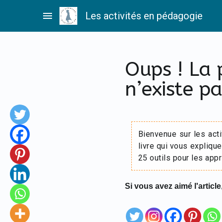
Passer
menu
Les activités en pédagogie
au
contenu
Oups ! La
n’existe pa
Bienvenue sur les act
livre qui vous explique
25 outils pour les appr
Si vous avez aimé l'article,