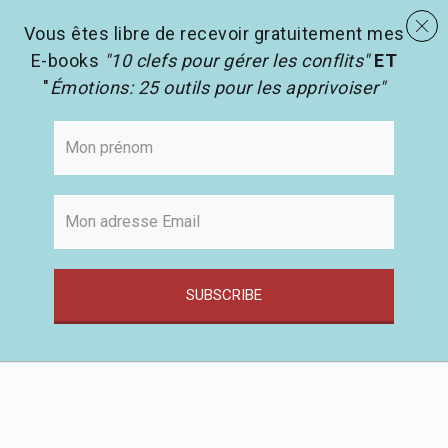
menu
Les activités en pédagogie
search
Vous êtes libre de recevoir gratuitement mes
E-books
"10 clefs pour gérer les conflits"
ET
"
Émotions: 25 outils pour les apprivoiser"
SUBSCRIBE
Passer
au
contenu