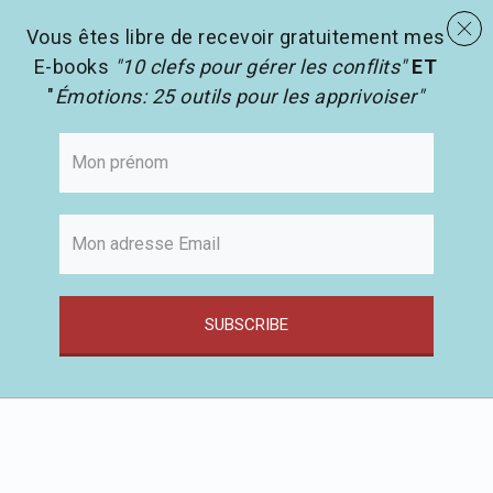
menu
Les activités en pédagogie
search
Vous êtes libre de recevoir gratuitement mes
E-books
"10 clefs pour gérer les conflits"
ET
"
Émotions: 25 outils pour les apprivoiser"
SUBSCRIBE
Passer
au
contenu