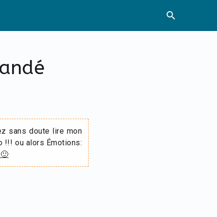
search
mandé
ez sans doute lire mon
o !!! ou alors Émotions:
 🙂