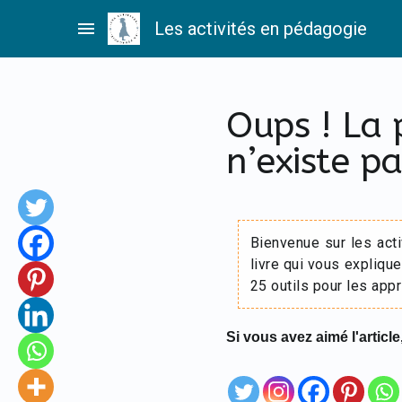
Passer
menu
Les activités en pédagogie
au
contenu
Oups ! La
n’existe pa
Bienvenue sur les act
livre qui vous explique
25 outils pour les appr
Si vous avez aimé l'article,