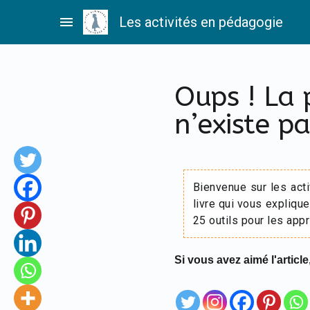
Passer
menu
Les activités en pédagogie
au
contenu
Oups ! La
n’existe pa
Bienvenue sur les act
livre qui vous explique
25 outils pour les appr
Si vous avez aimé l'article,