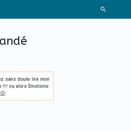
search
mandé
ez sans doute lire mon
o !!! ou alors Émotions:
 🙂