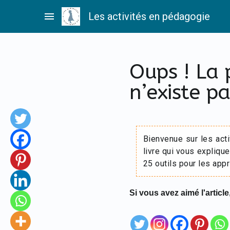
Passer
menu
Les activités en pédagogie
au
contenu
Oups ! La
n’existe pa
Bienvenue sur les act
livre qui vous explique
25 outils pour les appr
Si vous avez aimé l'article,