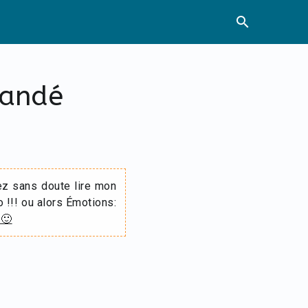
search
mandé
ez sans doute lire mon
o !!! ou alors Émotions:
 🙂