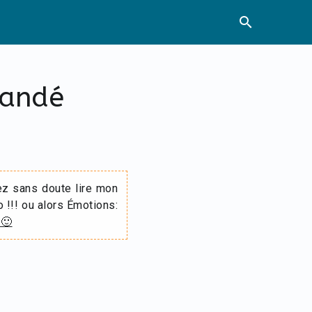
search
mandé
ez sans doute lire mon
o !!! ou alors Émotions:
 🙂