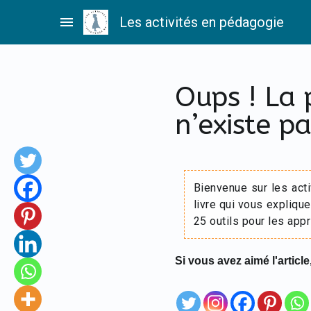
Passer
menu
Les activités en pédagogie
au
contenu
Oups ! La
n’existe pa
Bienvenue sur les act
livre qui vous explique
25 outils pour les appr
Si vous avez aimé l'article,