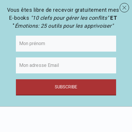
menu
Les activités en pédagogie
search
Vous êtes libre de recevoir gratuitement mes
E-books
"10 clefs pour gérer les conflits"
ET
"
Émotions: 25 outils pour les apprivoiser"
SUBSCRIBE
Passer
au
contenu