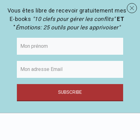
menu
Les activités en pédagogie
search
Vous êtes libre de recevoir gratuitement mes
E-books
"10 clefs pour gérer les conflits"
ET
"
Émotions: 25 outils pour les apprivoiser"
SUBSCRIBE
Passer
au
contenu