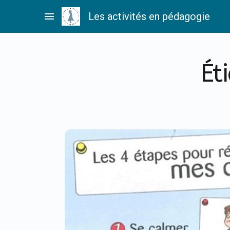
Passer
menu
Les activités en pédagogie
au
contenu
Ét