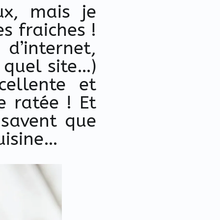
x, mais je
 fraiches !
’internet,
quel site…)
cellente et
e ratée ! Et
 savent que
uisine…