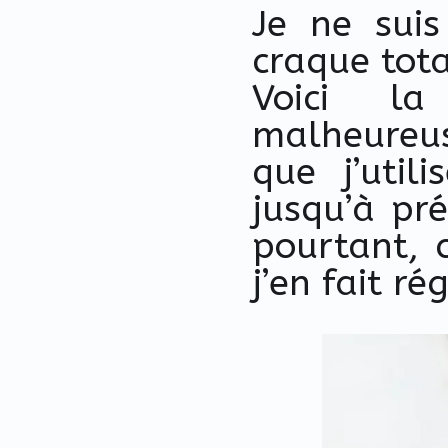
Je ne sui
craque tot
Voici la 
malheureus
que j’util
jusqu’à pré
pourtant, 
j’en fait r