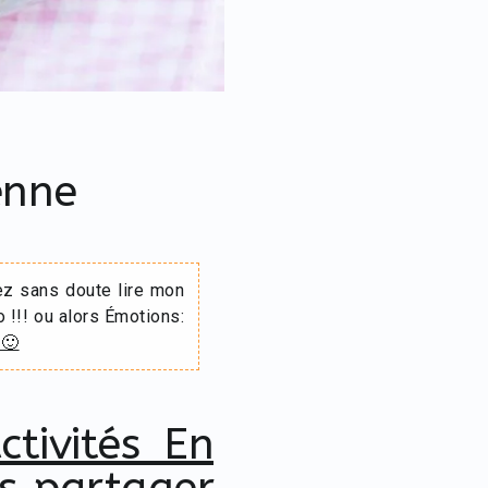
enne
ez sans doute lire mon
o !!! ou alors Émotions:
 🙂
ctivités En
us partager