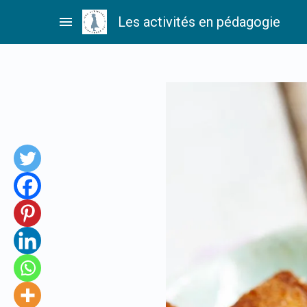
Passer
menu
Les activités en pédagogie
au
contenu