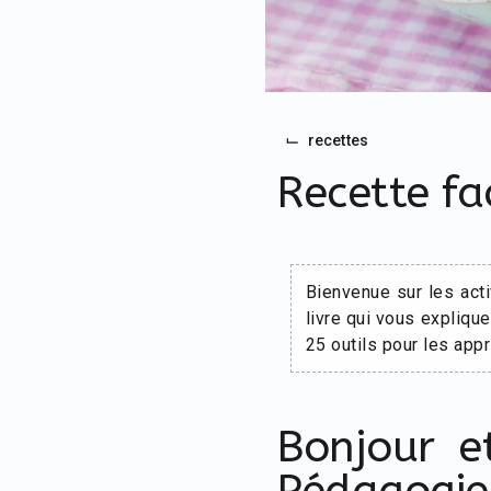
...
⌙
recettes
Recette fa
Bienvenue sur les act
livre qui vous explique
25 outils pour les appr
Bonjour 
Pédagogie