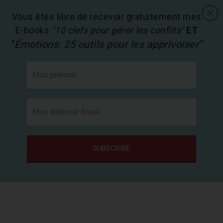
menu
Les activités en pédagogie
search
Vous êtes libre de recevoir gratuitement mes
E-books
"10 clefs pour gérer les conflits"
ET
"
Émotions: 25 outils pour les apprivoiser"
SUBSCRIBE
Passer
au
contenu