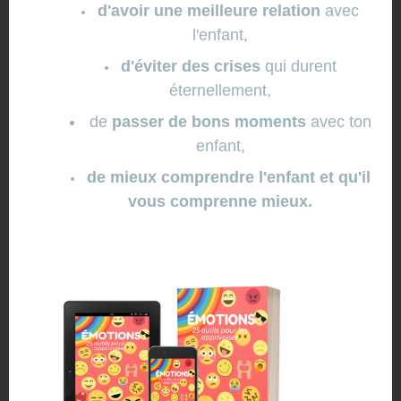
Il est important de bien
préciser
aux personnes du
d'avoir une meilleure relation
avec
groupe, que lors de cette activité,
seules des choses
l'enfant,
positives sont les bienvenues
. Ce n´est en aucun cas
une solution pour régler un conflit qui vient d´éclater,
d'éviter des crises
qui durent
mais plutôt pour (re)souder ou renforcer un groupe en
éternellement,
plus de tous les bénéfices individuels.
de
passer de bons moments
avec ton
enfant,
de mieux comprendre l'enfant et qu'il
vous comprenne mieux.