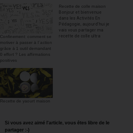
Recette de colle maison
Bonjour et bienvenue
dans les Activités En
Pédagogie, aujourd’hui je
vais vous partager ma
recette de colle ultra
Confinement: comment se
simple, rapide,
motiver à passer à l´action
économique, écologique,
grâce à 1 outil demandant
qui se conserve, ne
0 effort ? Les affirmations
demandant que ce dont
positives
vous avez déjà chez vous
(de la farine et de l’eau)! Il
m’arrive parfois d’avoir
des projets, où j’ai
besoin…
Recette de yaourt maison
Si vous avez aimé l'article, vous êtes libre de le
partager :-)