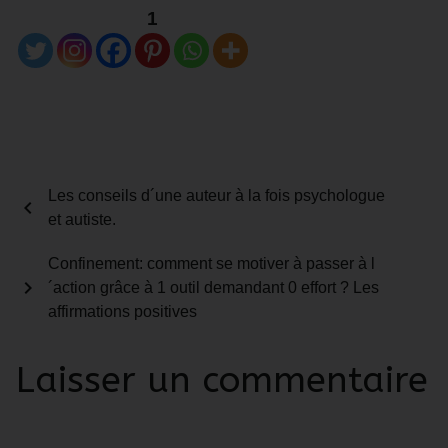
1
Les conseils d´une auteur à la fois psychologue
chevron_left
et autiste.
Confinement: comment se motiver à passer à l
chevron_right
´action grâce à 1 outil demandant 0 effort ? Les
affirmations positives
Laisser un commentaire