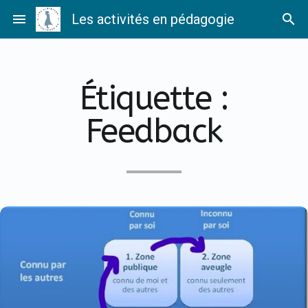
Passer
menu
Les activités en pédagogie
search
au
contenu
Étiquette :
Feedback