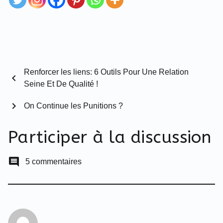
conséquences
,
éducation
,
label
nonviolente
,
punitions
,
Renforcer les liens: 6 Outils Pour Une Relation
relation
chevron_left
Seine Et De Qualité !
chevron_right
On Continue les Punitions ?
Participer à la discussion
comment
5 commentaires