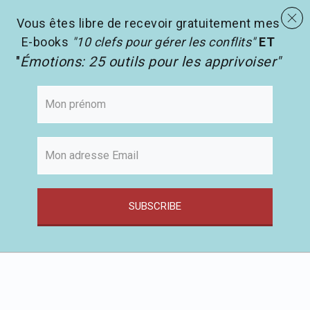
menu
Les activités en pédagogie
search
Vous êtes libre de recevoir gratuitement mes
E-books
"10 clefs pour gérer les conflits"
ET
"
Émotions: 25 outils pour les apprivoiser"
SUBSCRIBE
Passer
au
contenu