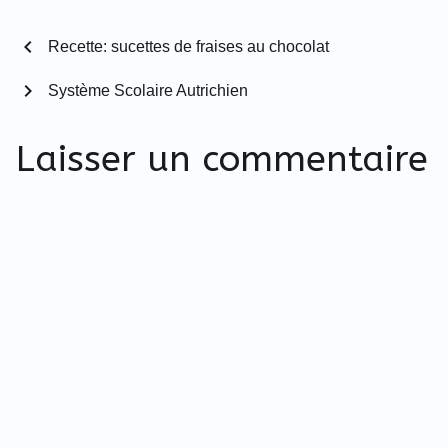
chevron_left
Recette: sucettes de fraises au chocolat
chevron_right
Système Scolaire Autrichien
Laisser un commentaire